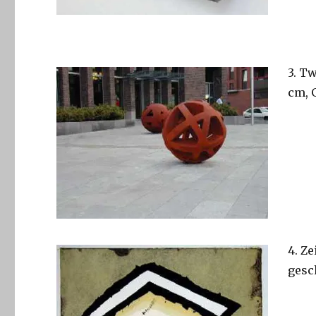
3. T
cm, G
4. Ze
gesc