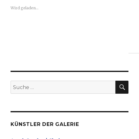
Wird geladen...
SUC
Suche
nach:
KÜNSTLER DER GALERIE